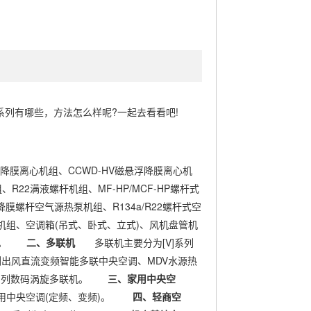
列有哪些，方法怎么样呢?一起去看看吧!
驱降膜离心机组、CCWD-HV磁悬浮降膜离心机
22满液螺杆机组、MF-HP/MCF-HP螺杆式
降膜螺杆空气源热泵机组、R134a/R22螺杆式空
调机组、空调箱(吊式、卧式、立式)、风机盘管机
。
二、多联机
多联机主要分为[V]系列
侧出风直流变频智能多联中央空调、MDV水源热
系列数码涡旋多联机。
三、家用中央空
专用中央空调(定频、变频)。
四、轻商空