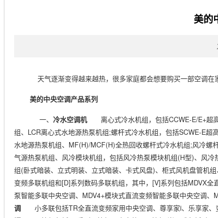
当前位置：
空调常见故障
>
美的
天气逐渐变得越来越热，很多家庭都会想要购买一部空调在家
美的中央空调产品系列
一、
冷水空调机
离心式冷水机组，包括CCWE-E/E+超高
组、LCR离心式水地源热泵机组;螺杆式冷水机组，包括SCWE-E超高
水地源热泵机组、MF(H)/MCF(H)全热回收螺杆式冷水机组;风冷螺
气源热泵机组、风冷模块机组，包括风冷热泵模块机组(H型)、风冷热
组(卧式暗装、立式明装、立式暗装、卡式风盘)、柜式风机盘管机组
变频多联机组和[D]系列数码多联机组，其中，[V]系列包括MDV
泵智能多联中央空调、MDV4+模块式直流变频智能多联中央空调、M
调
小多联包括TR全直流变频家用中央空调、尊享家i、乐享家、变