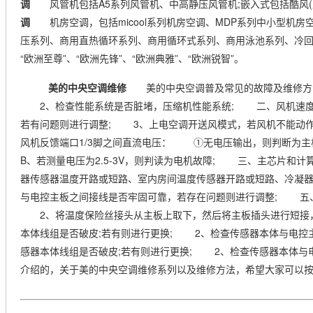
调
风管机包括A5系列风管机、中高静压风管机;嵌入式包括酷风(
调
机房空调，包括micool系列机房空调、MDP系列中小型机房
压系列、商用直热循环系列、商用循环式系列、商用泳池系列、冷
“欧洲至尊”、“欧洲先锋”、“欧洲典雅”、“欧洲锐智”。
美的中央空调维修
美的中央空调普及常见的故障及维修方法
2、检查性能系统是否脏堵，压缩机性能系统; 二、风机速度失
若有问题则进行调整; 3、上电空调开送风模式，若风机不能动
风机反馈端口1/3脚之间直流电压： ①无电压输出，则判断为主
B、若测量电压为2.5-3V，则判读为电机故障; 三、主芯片
器传感器温度开路或短路、室内房间温度传感器开路或短路、冷凝
与电控主板之间接线是否牢固可靠，若存在问题则进行调整; 五
2、将温度保险丝接头从主板上取下，然后将主板插头进行短接
本体线组是否破皮;若有则进行更换; 2、检查传感器本体与电
感器本体线组是否破皮;若有则进行更换; 2、检查传感器本体与
介绍的，关于美的中央空调维修系列以及维修方法，希望大家可以