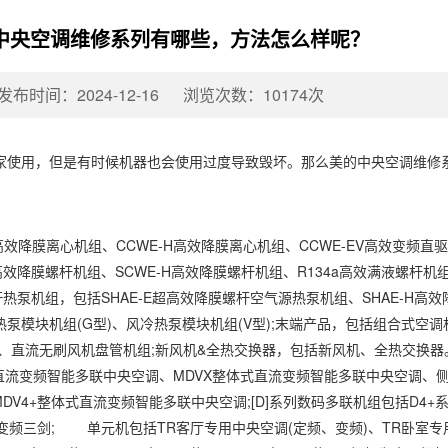
中央空调维修系列有哪些，方法怎么样呢？
发布时间：2024-12-16
浏览次数：10174次
使用，但是有时候机器也会使用过度导致毁坏。那么美的中央空调维修系
效降膜离心机组、CCWE-H高效降膜离心机组、CCWE-EV高效变频直
效降膜螺杆机组、SCWE-H高效降膜螺杆机组、R134a高效满液螺杆机组、R
杆热泵机组，包括SHAE-E超高效降膜螺杆空气源热泵机组、SHAE-H高效
泵模块机组(G型)、风冷热泵模块机组(V型);末端产品，包括组合式空
、直流无刷风机盘管机组;新风机&全热交换器，包括新风机、全热交换器
X全直流变频智能多联中央空调、MDVX整体式直流变频智能多联中央空调、
DV4+整体式直流变频智能多联中央空调;[D]系列数码多联机组包括D4+
频三剑; 单元机包括TR客厅专用中央空调(定频、变频)、TR卧室