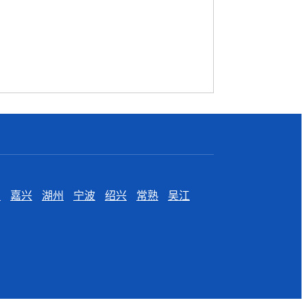
州
嘉兴
湖州
宁波
绍兴
常熟
吴江