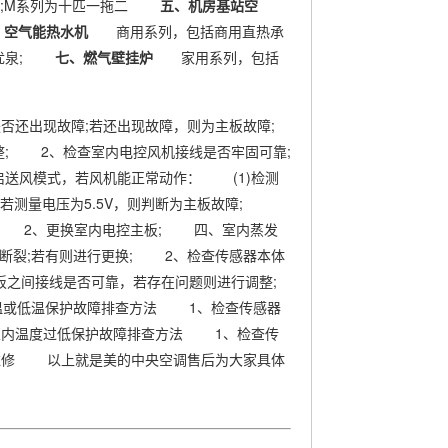
柜机;M系列为十匹一拖二
五、机房基站空
、空气能热水机
商用系列，包括商用直热承
、优泉;
七、燃气壁挂炉
家用系列，包括
出现故障;若还出现故障，则为主板故障;
; 2、检查室内电控风机接线是否牢固可靠;
送风模式，若风机能正常动作： (1)检测
若测量电压为5.5V，则判断为主板故障;
常; 2、更换室内电控主板; 四、室内蒸发
断裂;若有则进行更换; 2、检查传感器本体
之间接线是否可靠，若存在问题则进行调整;
温或低温保护故障排查方法 1、检查传感器
室内温度过低保护故障排查方法 1、检查传
调维修 以上就是美的中央空调售后为大家具体