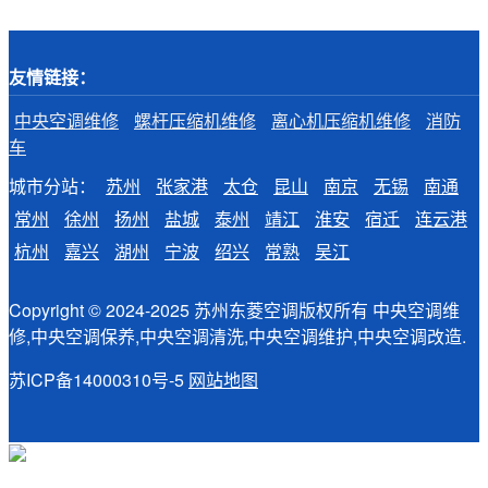
友情链接：
中央空调维修
螺杆压缩机维修
离心机压缩机维修
消防
车
城市分站：
苏州
张家港
太仓
昆山
南京
无锡
南通
常州
徐州
扬州
盐城
泰州
靖江
淮安
宿迁
连云港
杭州
嘉兴
湖州
宁波
绍兴
常熟
吴江
Copyright © 2024-2025 苏州东菱空调版权所有 中央空调维
修,中央空调保养,中央空调清洗,中央空调维护,中央空调改造.
苏ICP备14000310号-5
网站地图