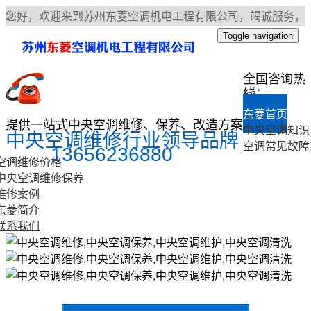
您好，欢迎来到苏州东菱空调机电工程有限公司，竭诚服务，
诚信合作！
返回首页
|
联系我们
|
网站地图
Toggle navigation
全国咨询热
线：
东菱首页
提供一站式中央空调维修、保养、改造方案
中央空调知识
中央空调维修行业领导品牌
空调常见故障
13656236880
空调维修价格
中央空调维修保养
维修案例
东菱简介
联系我们