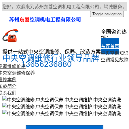
您好，欢迎来到苏州东菱空调机电工程有限公司，竭诚服务，
诚信合作！
返回首页
|
联系我们
|
网站地图
Toggle navigation
全国咨询热
线：
东菱首页
提供一站式中央空调维修、保养、改造方案
中央空调知识
中央空调维修行业领导品牌
空调常见故障
13656236880
空调维修价格
中央空调维修保养
维修案例
东菱简介
联系我们