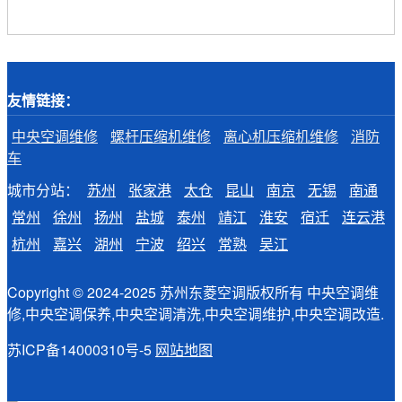
友情链接：
中央空调维修
螺杆压缩机维修
离心机压缩机维修
消防
车
城市分站：
苏州
张家港
太仓
昆山
南京
无锡
南通
常州
徐州
扬州
盐城
泰州
靖江
淮安
宿迁
连云港
杭州
嘉兴
湖州
宁波
绍兴
常熟
吴江
Copyright © 2024-2025 苏州东菱空调版权所有 中央空调维
修,中央空调保养,中央空调清洗,中央空调维护,中央空调改造.
苏ICP备14000310号-5
网站地图