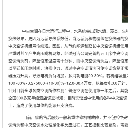
中央空调在日常运行过程中，水系统会出现水垢、藻类、生物
换热效果，更因为污垢导热系数低，当污垢沉积物覆盖在换热器的
中央空调机组寿命缩短。因些，从节约能源和延长中央空调机组使
严重时甚至产生高压跳机现象，经过冠洁公司完善的五工序中央空调
空调清洗前，降至设定温度需十分钟；而中央空调清洗后，降至设定
以至延长压缩时间，浪费电力，通过中央空调清洗可使空调恢复正常制
器压力升高，导致电机负荷增加，多消耗电能20-30%。若机组容量为1
100×80%×3.2×5000×(10-30)%=12.8-38.4万度，
针对目前全球各类空调所作检测：普通空调在使用第一年之后，其能
全国300多家星级酒店调查得知：目前宾馆当中使用的各种中央空
上，造成了使用单位的能源开支浪费。
目前厂家的售后服务一般着重维修机械故障，并不包括中央
调清洗和中央空调水处理是化学反应过程，工艺控制比较复杂，需