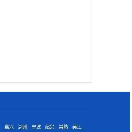
州
嘉兴
湖州
宁波
绍兴
常熟
吴江