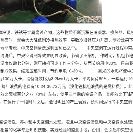
粘泥、铁锈等金属腐蚀产物，这些物质不断沉积在冷凝器、换热器、风
换热面时，就会大大降低制冷换热效率，导致冷凝器压力升高，制冷效果
用寿命考虑，中央空调清洗是利国利已之举。 中央空调在运行过程中常
清洗后，中央空调制冷效果明显改善，节省了压缩机工作时间，机组节电1
温度仅需七分钟，则压缩机可少工作三分钟，从而节约用电30%。目前
冷效果，缩短压缩时间，节约用电10-30%。 一毫米的水垢将使中央空
00万大卡，设备能效比为3.2kw/1万大卡，平均负荷80%，一年运行1
以每度电0.8元计，每年浪费的电费有10.24-30.72万元（溴化锂机组浪费的是燃
效比衰减百分之八（8%）左右；使用三年后的空调产品，其能效比下降可
调，在运行了一段时间之后，会很明显的产生衰减，长时间运行的中央空调
空调清洗、养护和中央空调水处理。况且中央空调清洗和中央空调水处理
要相当的化学专业知识技能、实践经验和监测手段，否则，会引起中央空