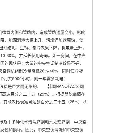
机盘管内侧和管路内，造成管路通量变小，影响
下降，能源消耗大幅上升。污垢还加速腐蚀，使
出现结垢、生锈、制冷效果下降，耗电量上升，
0-30%，并延长使用寿命。如一房间，在中央
我国的现状是：大量的中央空调制冷效果不好，
调机组制冷量降低20%-40%，同时使冷凝
0个月共5000小时，则一年需多耗电：
料费）。此浪费是巨大而无形的. 韩国NANOPAC公司
高达百分之二十五（25%）。根据慧聪商情在
，其能效比衰减可达到百分之二十五（25%）以
涉及十多种化学清洗药剂和水处理药剂，中央空
调腐蚀和损坏。因此，中央空调清洗和中央空调